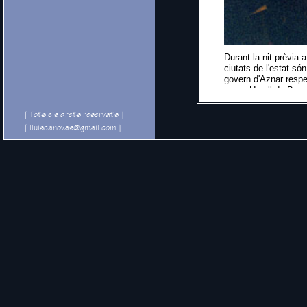
Durant la nit prèvia 
ciutats de l'estat só
govern d'Aznar respec
carrer Urgell de Bar
la imatge del candid
Cànovas]
[ Tots els drets reservats ]
[ lluiscanovas@gmail.com ]
El PP ante 
absoluta a 
Lluís Cànovas Mar
[ Vegeu també:
Llegad
España 1999-2001
/
A
segon tripartit a Catal
(1975-1982)
/
El esta
2012)
/
Fernando Abril
Rodó
/ Jaime Milans d