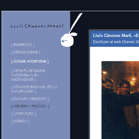
Lluís Cànovas Martí, «E
Escrit per al web Ocenet, 
[ BIOGRÀFIC ]
[ CRONOLOGIES ]
[ ÚLTIMS AFEGITONS ]
[ ARTS PLÀSTIQUES,
AUDIOVISUALS I
ESCÈNIQUES ]
[ CIÈNCIES SOCIALS I DE LA
NATURALESA ]
[ CULTURA I SOCIETAT ]
[ HISTÒRIA I POLÍTICA ]
[ LITERATURA ]
[ MÚSICA ]